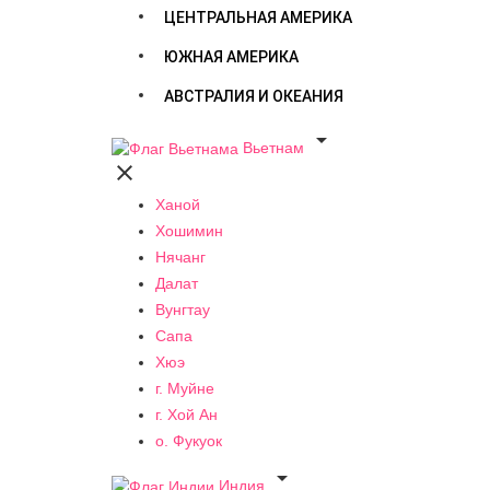
ЦЕНТРАЛЬНАЯ АМЕРИКА
ЮЖНАЯ АМЕРИКА
АВСТРАЛИЯ И ОКЕАНИЯ

Вьетнам

Ханой
Хошимин
Нячанг
Далат
Вунгтау
Сапа
Хюэ
г. Муйне
г. Хой Ан
о. Фукуок

Индия