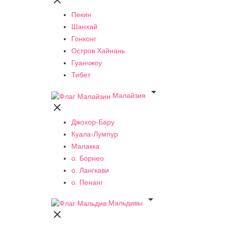

Пекин
Шанхай
Гонконг
Остров Хайнань
Гуанчжоу
Тибет

Малайзия

Джохор-Бару
Куала-Лумпур
Малакка
о. Борнео
о. Лангкави
о. Пенанг

Мальдивы
