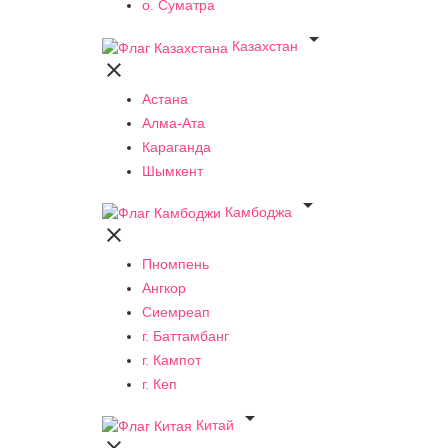
о. Суматра

Казахстан

Астана
Алма-Ата
Караганда
Шымкент

Камбоджа

Пномпень
Ангкор
Сиемреап
г. Баттамбанг
г. Кампот
г. Кеп

Китай