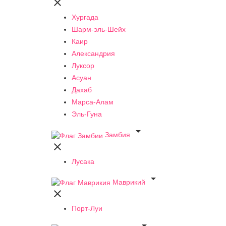

Хургада
Шарм-эль-Шейх
Каир
Александрия
Луксор
Асуан
Дахаб
Марса-Алам
Эль-Гуна

Замбия

Лусака

Маврикий

Порт-Луи
