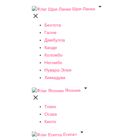

Шри-Ланка

Бентота
Галле
Дамбулла
Канди
Коломбо
Негомбо
Нувара-Элия
Хиккадува

Япония

Токио
Осака
Киото

Египет