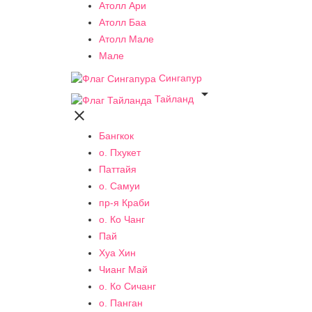
Атолл Ари
Атолл Баа
Атолл Мале
Мале
Сингапур

Тайланд

Бангкок
о. Пхукет
Паттайя
о. Самуи
пр-я Краби
о. Ко Чанг
Пай
Хуа Хин
Чианг Май
о. Ко Сичанг
о. Панган