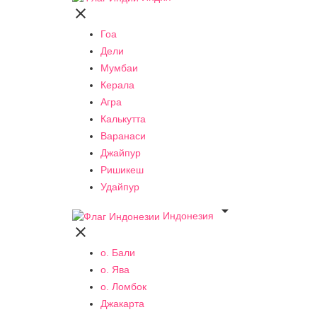

Гоа
Дели
Мумбаи
Керала
Агра
Калькутта
Варанаси
Джайпур
Ришикеш
Удайпур

Индонезия

о. Бали
о. Ява
о. Ломбок
Джакарта