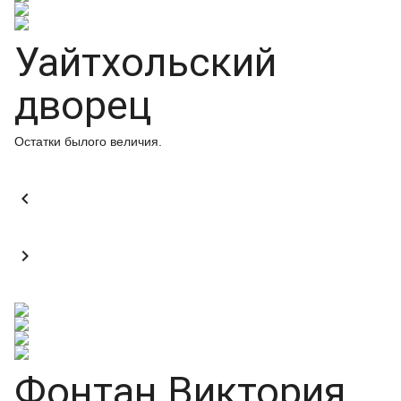
Уайтхольский
дворец
Остатки былого величия.


Фонтан Виктория