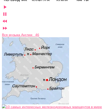




Вся музыка Англии 46