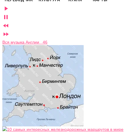




Вся музыка Англии 46