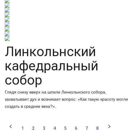
Линкольнский
кафедральный
собор
Глядя снизу вверх на шпили Линкольнского собора,
захватывает дух и возникает вопрос: «Как такую красоту могли
создать в средние века?».


1
2
3
4
5
6
7
8