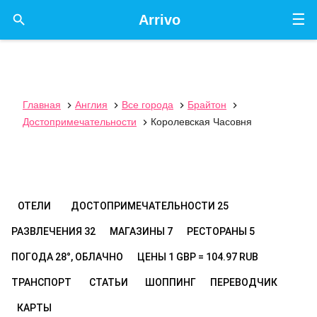
☰

Arrivo
Главная
Англия
Все города
Брайтон




Достопримечательности
Королевская Часовня

ОТЕЛИ
ДОСТОПРИМЕЧАТЕЛЬНОСТИ
25
РАЗВЛЕЧЕНИЯ
32
МАГАЗИНЫ
7
РЕСТОРАНЫ
5
ПОГОДА
28°, ОБЛАЧНО
ЦЕНЫ
1 GBP = 104.97 RUB
ТРАНСПОРТ
СТАТЬИ
ШОППИНГ
ПЕРЕВОДЧИК
КАРТЫ