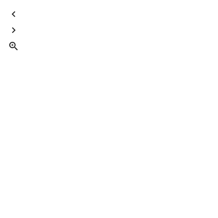


