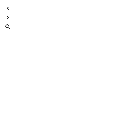


