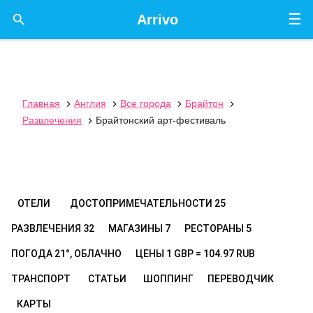
☰

Arrivo
Главная
Англия
Все города
Брайтон




Развлечения
Брайтонский арт-фестиваль

ОТЕЛИ
ДОСТОПРИМЕЧАТЕЛЬНОСТИ
25
РАЗВЛЕЧЕНИЯ
32
МАГАЗИНЫ
7
РЕСТОРАНЫ
5
ПОГОДА
21°, ОБЛАЧНО
ЦЕНЫ
1 GBP = 104.97 RUB
ТРАНСПОРТ
СТАТЬИ
ШОППИНГ
ПЕРЕВОДЧИК
КАРТЫ