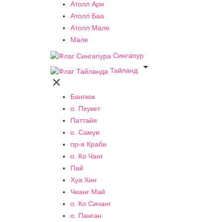
Атолл Ари
Атолл Баа
Атолл Мале
Мале
Сингапур

Тайланд

Бангкок
о. Пхукет
Паттайя
о. Самуи
пр-я Краби
о. Ко Чанг
Пай
Хуа Хин
Чианг Май
о. Ко Сичанг
о. Панган