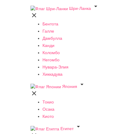

Шри-Ланка

Бентота
Галле
Дамбулла
Канди
Коломбо
Негомбо
Нувара-Элия
Хиккадува

Япония

Токио
Осака
Киото

Египет