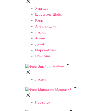

Хургада
Шарм-эль-Шейх
Каир
Александрия
Луксор
Асуан
Дахаб
Марса-Алам
Эль-Гуна

Замбия

Лусака

Маврикий

Порт-Луи
