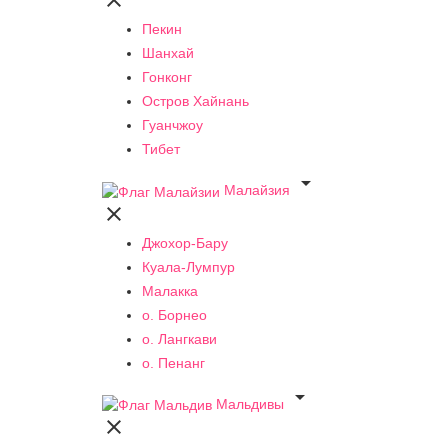

Пекин
Шанхай
Гонконг
Остров Хайнань
Гуанчжоу
Тибет

Малайзия

Джохор-Бару
Куала-Лумпур
Малакка
о. Борнео
о. Лангкави
о. Пенанг

Мальдивы
