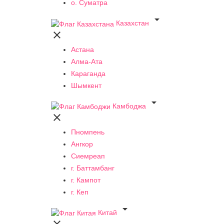
о. Суматра

Казахстан

Астана
Алма-Ата
Караганда
Шымкент

Камбоджа

Пномпень
Ангкор
Сиемреап
г. Баттамбанг
г. Кампот
г. Кеп

Китай