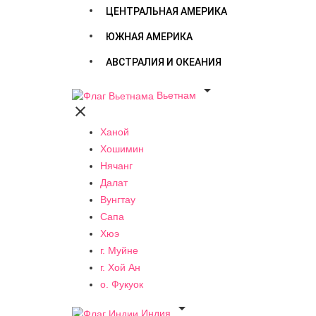
ЦЕНТРАЛЬНАЯ АМЕРИКА
ЮЖНАЯ АМЕРИКА
АВСТРАЛИЯ И ОКЕАНИЯ

Вьетнам

Ханой
Хошимин
Нячанг
Далат
Вунгтау
Сапа
Хюэ
г. Муйне
г. Хой Ан
о. Фукуок

Индия