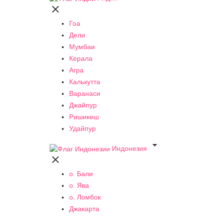

Гоа
Дели
Мумбаи
Керала
Агра
Калькутта
Варанаси
Джайпур
Ришикеш
Удайпур

Индонезия

о. Бали
о. Ява
о. Ломбок
Джакарта