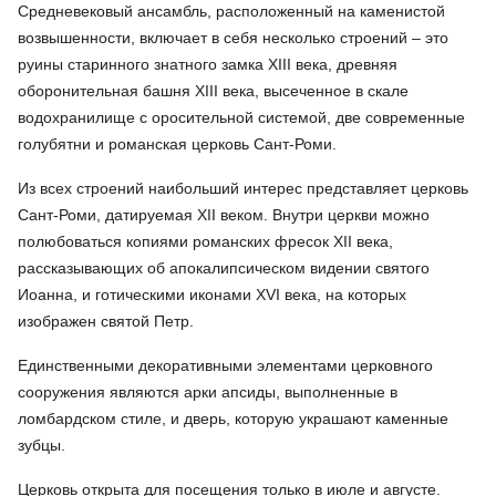
Средневековый ансамбль, расположенный на каменистой
возвышенности, включает в себя несколько строений – это
руины старинного знатного замка XIII века, древняя
оборонительная башня XIII века, высеченное в скале
водохранилище с оросительной системой, две современные
голубятни и романская церковь Сант-Роми.
Из всех строений наибольший интерес представляет церковь
Сант-Роми, датируемая XII веком. Внутри церкви можно
полюбоваться копиями романских фресок XII века,
рассказывающих об апокалипсическом видении святого
Иоанна, и готическими иконами XVI века, на которых
изображен святой Петр.
Единственными декоративными элементами церковного
сооружения являются арки апсиды, выполненные в
ломбардском стиле, и дверь, которую украшают каменные
зубцы.
Церковь открыта для посещения только в июле и августе.