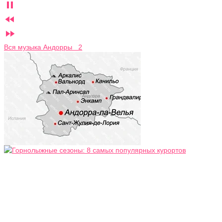



Вся музыка Андорры 2