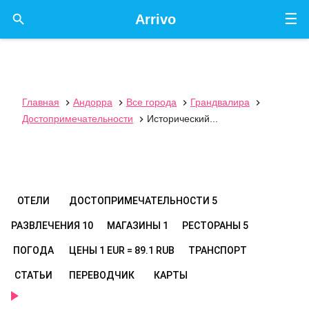
☰

Arrivo
Главная
Андорра
Все города
Грандвалира




Достопримечательности
Исторический...

ОТЕЛИ
ДОСТОПРИМЕЧАТЕЛЬНОСТИ
5
РАЗВЛЕЧЕНИЯ
10
МАГАЗИНЫ
1
РЕСТОРАНЫ
5
ПОГОДА
ЦЕНЫ
1 EUR = 89.1 RUB
ТРАНСПОРТ
СТАТЬИ
ПЕРЕВОДЧИК
КАРТЫ
