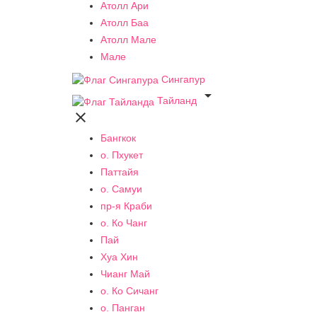
Атолл Ари
Атолл Баа
Атолл Мале
Мале
Сингапур

Тайланд

Бангкок
о. Пхукет
Паттайя
о. Самуи
пр-я Краби
о. Ко Чанг
Пай
Хуа Хин
Чианг Май
о. Ко Сичанг
о. Панган