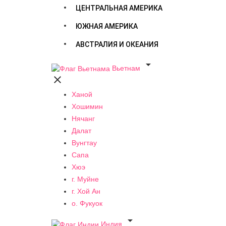
ЦЕНТРАЛЬНАЯ АМЕРИКА
ЮЖНАЯ АМЕРИКА
АВСТРАЛИЯ И ОКЕАНИЯ

Вьетнам

Ханой
Хошимин
Нячанг
Далат
Вунгтау
Сапа
Хюэ
г. Муйне
г. Хой Ан
о. Фукуок

Индия