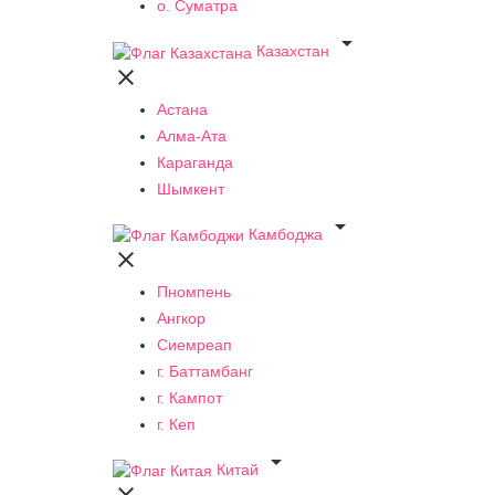
о. Суматра

Казахстан

Астана
Алма-Ата
Караганда
Шымкент

Камбоджа

Пномпень
Ангкор
Сиемреап
г. Баттамбанг
г. Кампот
г. Кеп

Китай