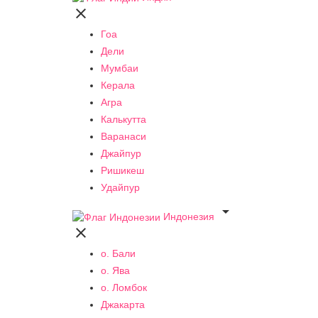

Гоа
Дели
Мумбаи
Керала
Агра
Калькутта
Варанаси
Джайпур
Ришикеш
Удайпур

Индонезия

о. Бали
о. Ява
о. Ломбок
Джакарта