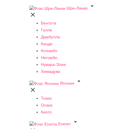

Шри-Ланка

Бентота
Галле
Дамбулла
Канди
Коломбо
Негомбо
Нувара-Элия
Хиккадува

Япония

Токио
Осака
Киото

Египет