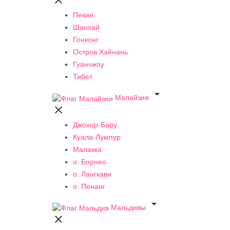

Пекин
Шанхай
Гонконг
Остров Хайнань
Гуанчжоу
Тибет

Малайзия

Джохор-Бару
Куала-Лумпур
Малакка
о. Борнео
о. Лангкави
о. Пенанг

Мальдивы
