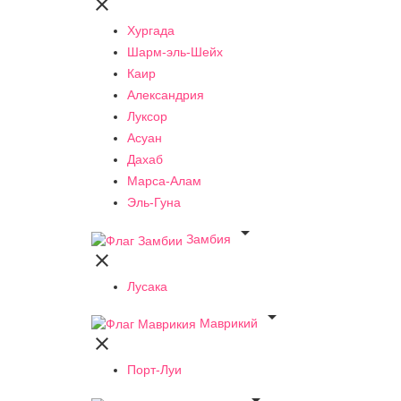

Хургада
Шарм-эль-Шейх
Каир
Александрия
Луксор
Асуан
Дахаб
Марса-Алам
Эль-Гуна

Замбия

Лусака

Маврикий

Порт-Луи
