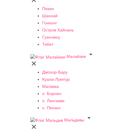

Пекин
Шанхай
Гонконг
Остров Хайнань
Гуанчжоу
Тибет

Малайзия

Джохор-Бару
Куала-Лумпур
Малакка
о. Борнео
о. Лангкави
о. Пенанг

Мальдивы
