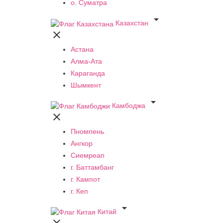
о. Суматра

Казахстан

Астана
Алма-Ата
Караганда
Шымкент

Камбоджа

Пномпень
Ангкор
Сиемреап
г. Баттамбанг
г. Кампот
г. Кеп

Китай