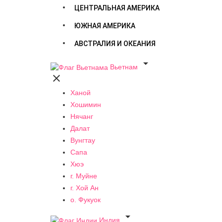
ЦЕНТРАЛЬНАЯ АМЕРИКА
ЮЖНАЯ АМЕРИКА
АВСТРАЛИЯ И ОКЕАНИЯ

Вьетнам

Ханой
Хошимин
Нячанг
Далат
Вунгтау
Сапа
Хюэ
г. Муйне
г. Хой Ан
о. Фукуок

Индия