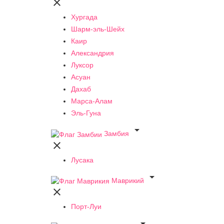

Хургада
Шарм-эль-Шейх
Каир
Александрия
Луксор
Асуан
Дахаб
Марса-Алам
Эль-Гуна

Замбия

Лусака

Маврикий

Порт-Луи
