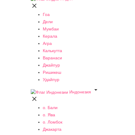

Гоа
Дели
Мумбаи
Керала
Агра
Калькутта
Варанаси
Джайпур
Ришикеш
Удайпур

Индонезия

о. Бали
о. Ява
о. Ломбок
Джакарта