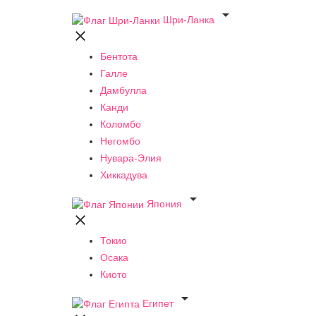

Шри-Ланка

Бентота
Галле
Дамбулла
Канди
Коломбо
Негомбо
Нувара-Элия
Хиккадува

Япония

Токио
Осака
Киото

Египет