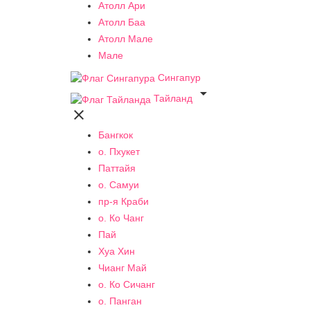
Атолл Ари
Атолл Баа
Атолл Мале
Мале
Сингапур

Тайланд

Бангкок
о. Пхукет
Паттайя
о. Самуи
пр-я Краби
о. Ко Чанг
Пай
Хуа Хин
Чианг Май
о. Ко Сичанг
о. Панган