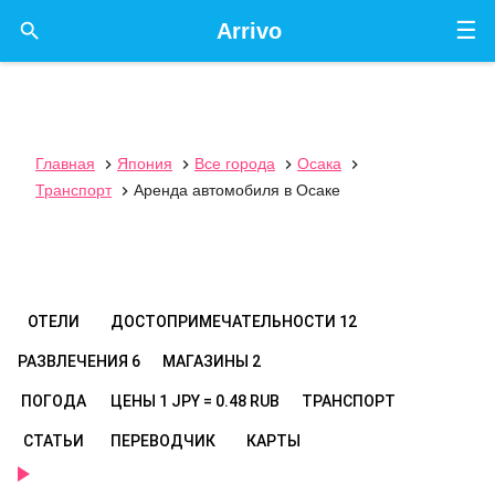
☰

Arrivo
Главная
Япония
Все города
Осака




Транспорт
Аренда автомобиля в Осаке

ОТЕЛИ
ДОСТОПРИМЕЧАТЕЛЬНОСТИ
12
РАЗВЛЕЧЕНИЯ
6
МАГАЗИНЫ
2
ПОГОДА
ЦЕНЫ
1 JPY = 0.48 RUB
ТРАНСПОРТ
СТАТЬИ
ПЕРЕВОДЧИК
КАРТЫ
