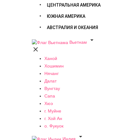
ЦЕНТРАЛЬНАЯ АМЕРИКА
ЮЖНАЯ АМЕРИКА
АВСТРАЛИЯ И ОКЕАНИЯ

Вьетнам

Ханой
Хошимин
Нячанг
Далат
Вунгтау
Сапа
Хюэ
г. Муйне
г. Хой Ан
о. Фукуок

Индия