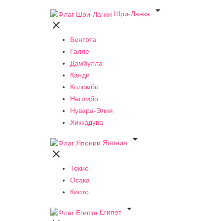

Шри-Ланка

Бентота
Галле
Дамбулла
Канди
Коломбо
Негомбо
Нувара-Элия
Хиккадува

Япония

Токио
Осака
Киото

Египет