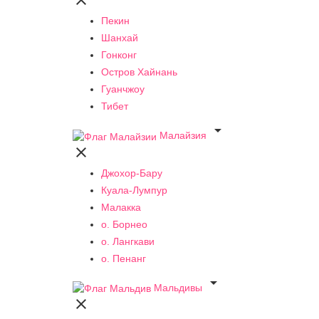

Пекин
Шанхай
Гонконг
Остров Хайнань
Гуанчжоу
Тибет

Малайзия

Джохор-Бару
Куала-Лумпур
Малакка
о. Борнео
о. Лангкави
о. Пенанг

Мальдивы
