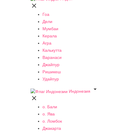

Гоа
Дели
Мумбаи
Керала
Агра
Калькутта
Варанаси
Джайпур
Ришикеш
Удайпур

Индонезия

о. Бали
о. Ява
о. Ломбок
Джакарта