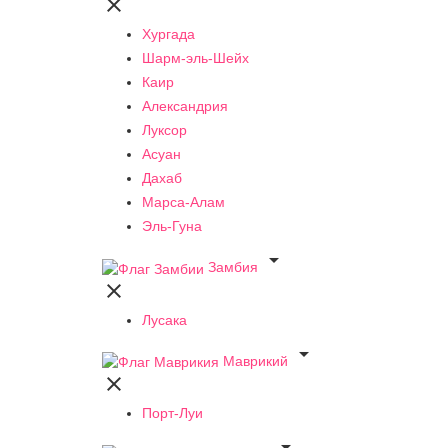

Хургада
Шарм-эль-Шейх
Каир
Александрия
Луксор
Асуан
Дахаб
Марса-Алам
Эль-Гуна

Замбия

Лусака

Маврикий

Порт-Луи
