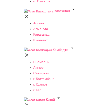
о. Суматра

Казахстан

Астана
Алма-Ата
Караганда
Шымкент

Камбоджа

Пномпень
Ангкор
Сиемреап
г. Баттамбанг
г. Кампот
г. Кеп

Китай