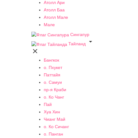
Атолл Ари
Атолл Баа
Атолл Мале
Мале
Сингапур

Тайланд

Бангкок
о. Пхукет
Паттайя
о. Самуи
пр-я Краби
о. Ко Чанг
Пай
Хуа Хин
Чианг Май
о. Ко Сичанг
о. Панган