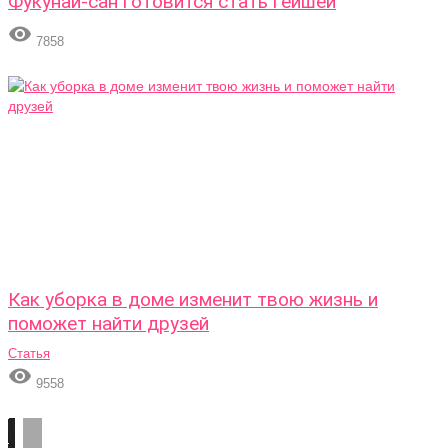
Фукунаи-сан готовится стать гейшей

7858
Как уборка в доме изменит твою жизнь и
поможет найти друзей
Статья

9558