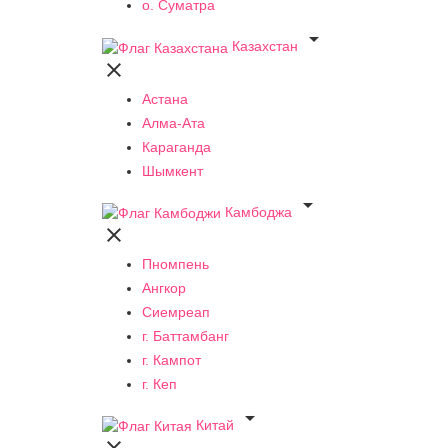
о. Суматра

Казахстан

Астана
Алма-Ата
Караганда
Шымкент

Камбоджа

Пномпень
Ангкор
Сиемреап
г. Баттамбанг
г. Кампот
г. Кеп

Китай