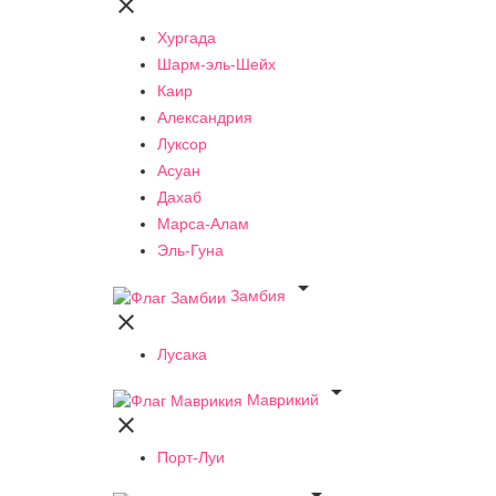

Хургада
Шарм-эль-Шейх
Каир
Александрия
Луксор
Асуан
Дахаб
Марса-Алам
Эль-Гуна

Замбия

Лусака

Маврикий

Порт-Луи
