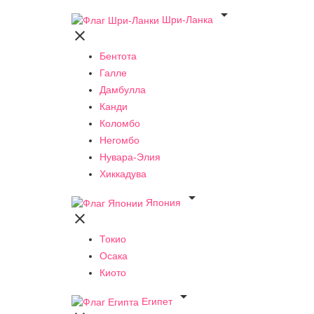

Шри-Ланка

Бентота
Галле
Дамбулла
Канди
Коломбо
Негомбо
Нувара-Элия
Хиккадува

Япония

Токио
Осака
Киото

Египет