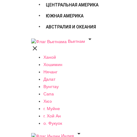
ЦЕНТРАЛЬНАЯ АМЕРИКА
ЮЖНАЯ АМЕРИКА
АВСТРАЛИЯ И ОКЕАНИЯ

Вьетнам

Ханой
Хошимин
Нячанг
Далат
Вунгтау
Сапа
Хюэ
г. Муйне
г. Хой Ан
о. Фукуок

Индия