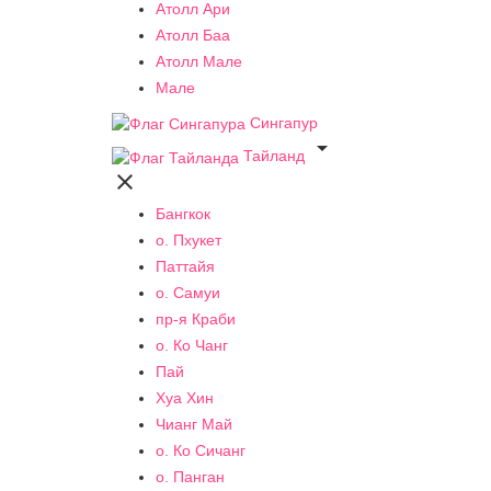
Атолл Ари
Атолл Баа
Атолл Мале
Мале
Сингапур

Тайланд

Бангкок
о. Пхукет
Паттайя
о. Самуи
пр-я Краби
о. Ко Чанг
Пай
Хуа Хин
Чианг Май
о. Ко Сичанг
о. Панган