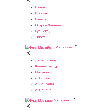

Пекин
Шанхай
Гонконг
Остров Хайнань
Гуанчжоу
Тибет

Малайзия

Джохор-Бару
Куала-Лумпур
Малакка
о. Борнео
о. Лангкави
о. Пенанг

Мальдивы
