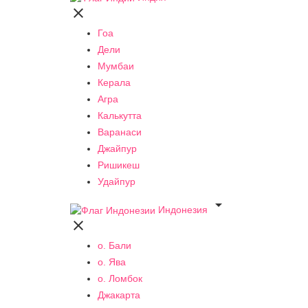

Гоа
Дели
Мумбаи
Керала
Агра
Калькутта
Варанаси
Джайпур
Ришикеш
Удайпур

Индонезия

о. Бали
о. Ява
о. Ломбок
Джакарта