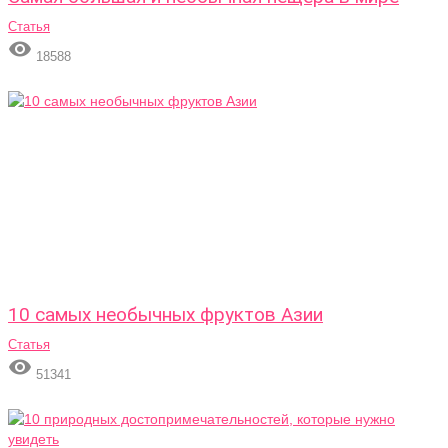
Статья

18588
10 самых необычных фруктов Азии
Статья

51341