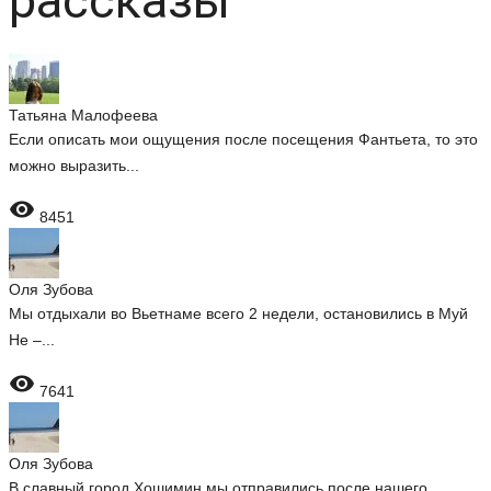
рассказы
Татьяна Малофеева
Если описать мои ощущения после посещения Фантьета, то это
можно выразить...

8451
Оля Зубова
Мы отдыхали во Вьетнаме всего 2 недели, остановились в Муй
Не –...

7641
Оля Зубова
В славный город Хошимин мы отправились после нашего