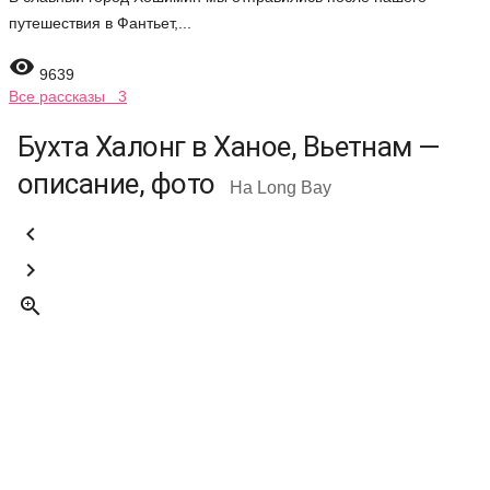
путешествия в Фантьет,...

9639
Все рассказы 3
Бухта Халонг в Ханое, Вьетнам —
описание, фото
Ha Long Bay


