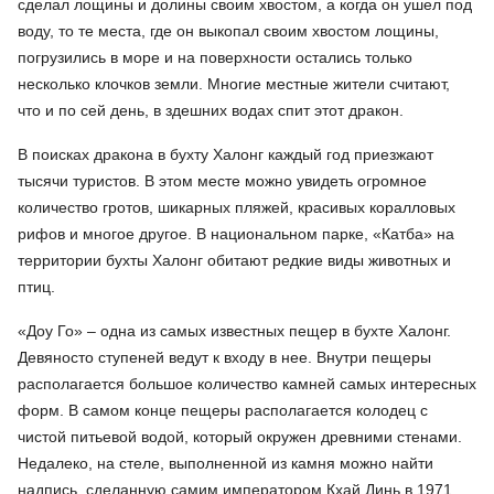
сделал лощины и долины своим хвостом, а когда он ушел под
воду, то те места, где он выкопал своим хвостом лощины,
погрузились в море и на поверхности остались только
несколько клочков земли. Многие местные жители считают,
что и по сей день, в здешних водах спит этот дракон.
В поисках дракона в бухту Халонг каждый год приезжают
тысячи туристов. В этом месте можно увидеть огромное
количество гротов, шикарных пляжей, красивых коралловых
рифов и многое другое. В национальном парке, «Катба» на
территории бухты Халонг обитают редкие виды животных и
птиц.
«Доу Го» – одна из самых известных пещер в бухте Халонг.
Девяносто ступеней ведут к входу в нее. Внутри пещеры
располагается большое количество камней самых интересных
форм. В самом конце пещеры располагается колодец с
чистой питьевой водой, который окружен древними стенами.
Недалеко, на стеле, выполненной из камня можно найти
надпись, сделанную самим императором Кхай Динь в 1971