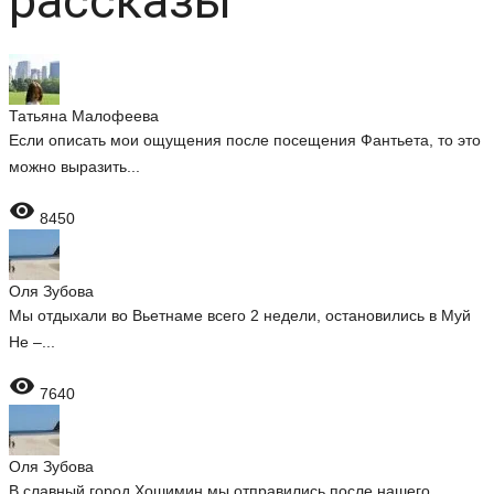
рассказы
Татьяна Малофеева
Если описать мои ощущения после посещения Фантьета, то это
можно выразить...

8450
Оля Зубова
Мы отдыхали во Вьетнаме всего 2 недели, остановились в Муй
Не –...

7640
Оля Зубова
В славный город Хошимин мы отправились после нашего