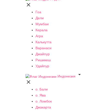

Гоа
Дели
Мумбаи
Керала
Агра
Калькутта
Варанаси
Джайпур
Ришикеш
Удайпур

Индонезия

о. Бали
о. Ява
о. Ломбок
Джакарта