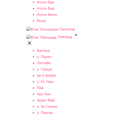
Атолл Ари
Атолл Баа
Атолл Мале
Мале
Сингапур

Тайланд

Бангкок
о. Пхукет
Паттайя
о. Самуи
пр-я Краби
о. Ко Чанг
Пай
Хуа Хин
Чианг Май
о. Ко Сичанг
о. Панган