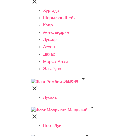

Хургада
Шарм-эль-Шейх
Каир
Александрия
Луксор
Асуан
Дахаб
Марса-Алам
Эль-Гуна

Замбия

Лусака

Маврикий

Порт-Луи
