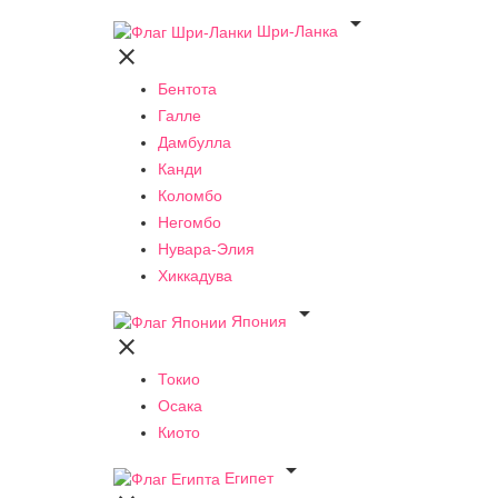

Шри-Ланка

Бентота
Галле
Дамбулла
Канди
Коломбо
Негомбо
Нувара-Элия
Хиккадува

Япония

Токио
Осака
Киото

Египет