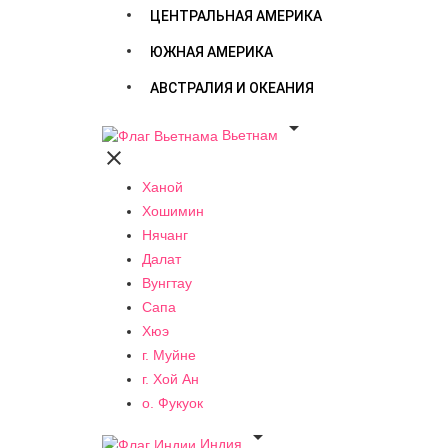
ЦЕНТРАЛЬНАЯ АМЕРИКА
ЮЖНАЯ АМЕРИКА
АВСТРАЛИЯ И ОКЕАНИЯ

Вьетнам

Ханой
Хошимин
Нячанг
Далат
Вунгтау
Сапа
Хюэ
г. Муйне
г. Хой Ан
о. Фукуок

Индия