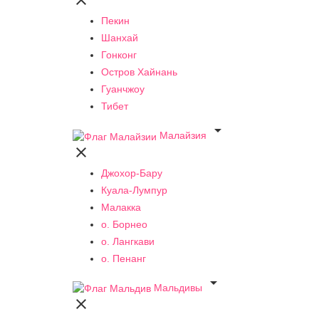

Пекин
Шанхай
Гонконг
Остров Хайнань
Гуанчжоу
Тибет

Малайзия

Джохор-Бару
Куала-Лумпур
Малакка
о. Борнео
о. Лангкави
о. Пенанг

Мальдивы
