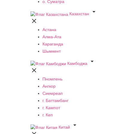
о. Суматра

Казахстан

Астана
Алма-Ата
Караганда
Шымкент

Камбоджа

Пномпень
Ангкор
Сиемреап
г. Баттамбанг
г. Кампот
г. Кеп

Китай