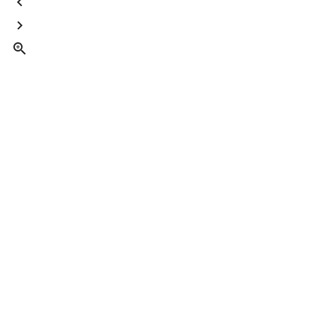


