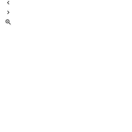


