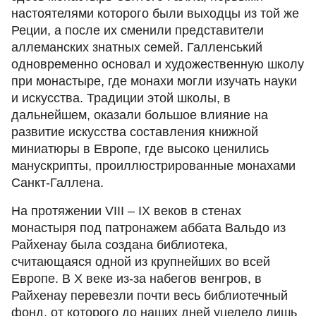
настоятелями которого были выходцы из той же
Реции, а после их сменили представители
аллеманских знатных семей. Галленський
одновременно основал и художественную школу
при монастыре, где монахи могли изучать науки
и искусства. Традиции этой школы, в
дальнейшем, оказали большое влияние на
развитие искусства составления книжной
миниатюры в Европе, где высоко ценились
манускрипты, проиллюстрированные монахами
Санкт-Галлена.
На протяжении VIII – IX веков в стенах
монастыря под патронажем аббата Вальдо из
Райхенау была создана библиотека,
считающаяся одной из крупнейших во всей
Европе. В X веке из-за набегов венгров, в
Райхенау перевезли почти весь библиотечный
фонд, от которого до наших дней уцелело лишь