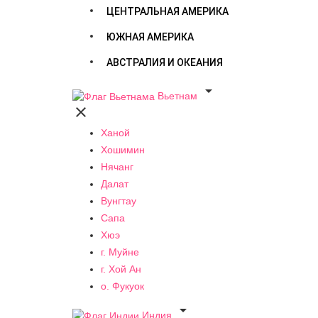
ЦЕНТРАЛЬНАЯ АМЕРИКА
ЮЖНАЯ АМЕРИКА
АВСТРАЛИЯ И ОКЕАНИЯ

Вьетнам

Ханой
Хошимин
Нячанг
Далат
Вунгтау
Сапа
Хюэ
г. Муйне
г. Хой Ан
о. Фукуок

Индия