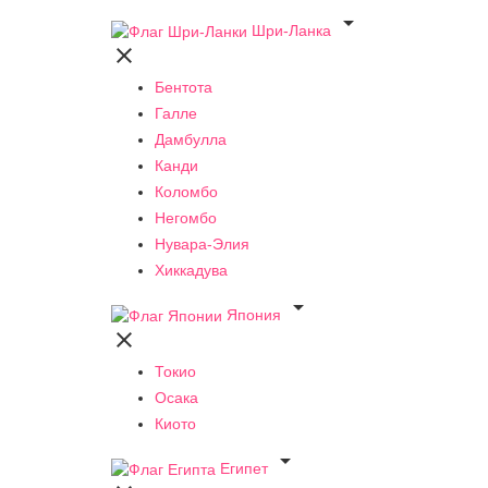

Шри-Ланка

Бентота
Галле
Дамбулла
Канди
Коломбо
Негомбо
Нувара-Элия
Хиккадува

Япония

Токио
Осака
Киото

Египет