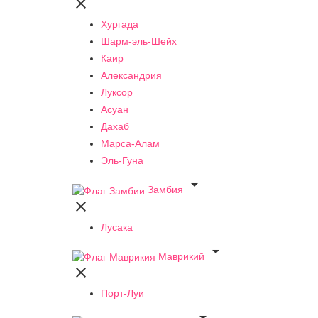

Хургада
Шарм-эль-Шейх
Каир
Александрия
Луксор
Асуан
Дахаб
Марса-Алам
Эль-Гуна

Замбия

Лусака

Маврикий

Порт-Луи
