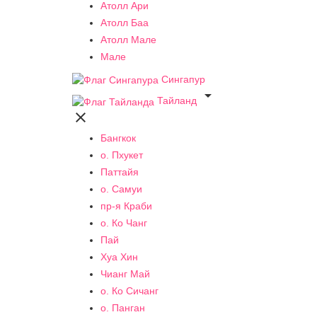
Атолл Ари
Атолл Баа
Атолл Мале
Мале
Сингапур

Тайланд

Бангкок
о. Пхукет
Паттайя
о. Самуи
пр-я Краби
о. Ко Чанг
Пай
Хуа Хин
Чианг Май
о. Ко Сичанг
о. Панган