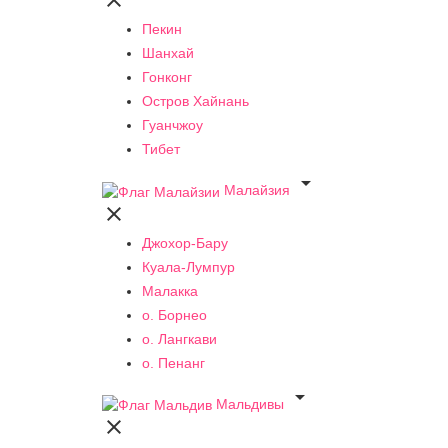

Пекин
Шанхай
Гонконг
Остров Хайнань
Гуанчжоу
Тибет

Малайзия

Джохор-Бару
Куала-Лумпур
Малакка
о. Борнео
о. Лангкави
о. Пенанг

Мальдивы
