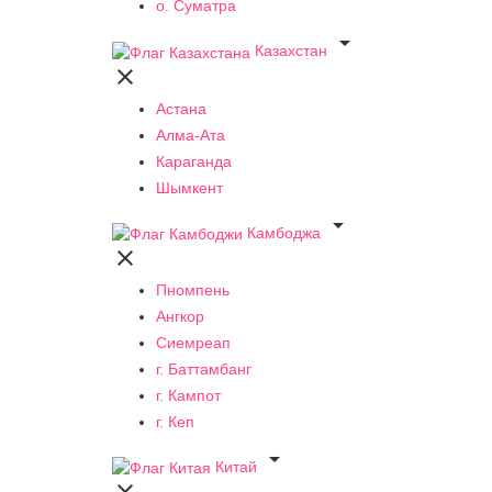
о. Суматра

Казахстан

Астана
Алма-Ата
Караганда
Шымкент

Камбоджа

Пномпень
Ангкор
Сиемреап
г. Баттамбанг
г. Кампот
г. Кеп

Китай