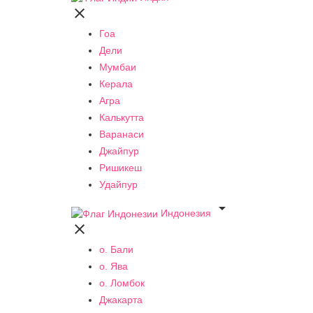

Гоа
Дели
Мумбаи
Керала
Агра
Калькутта
Варанаси
Джайпур
Ришикеш
Удайпур

Индонезия

о. Бали
о. Ява
о. Ломбок
Джакарта