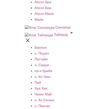
Атолл Ари
Атолл Баа
Атолл Мале
Мале
Сингапур

Тайланд

Бангкок
о. Пхукет
Паттайя
о. Самуи
пр-я Краби
о. Ко Чанг
Пай
Хуа Хин
Чианг Май
о. Ко Сичанг
о. Панган