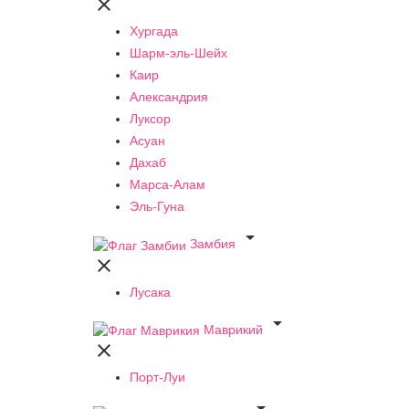

Хургада
Шарм-эль-Шейх
Каир
Александрия
Луксор
Асуан
Дахаб
Марса-Алам
Эль-Гуна

Замбия

Лусака

Маврикий

Порт-Луи
