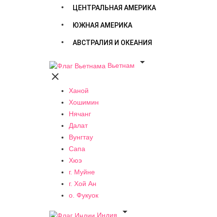
ЦЕНТРАЛЬНАЯ АМЕРИКА
ЮЖНАЯ АМЕРИКА
АВСТРАЛИЯ И ОКЕАНИЯ

Вьетнам

Ханой
Хошимин
Нячанг
Далат
Вунгтау
Сапа
Хюэ
г. Муйне
г. Хой Ан
о. Фукуок

Индия