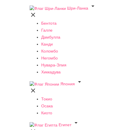

Шри-Ланка

Бентота
Галле
Дамбулла
Канди
Коломбо
Негомбо
Нувара-Элия
Хиккадува

Япония

Токио
Осака
Киото

Египет