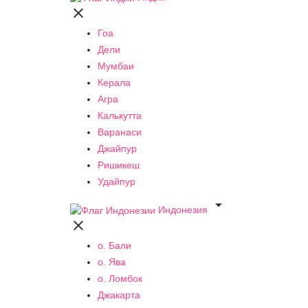

Гоа
Дели
Мумбаи
Керала
Агра
Калькутта
Варанаси
Джайпур
Ришикеш
Удайпур

Индонезия

о. Бали
о. Ява
о. Ломбок
Джакарта