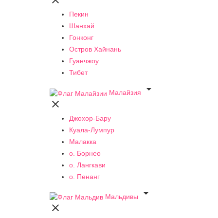

Пекин
Шанхай
Гонконг
Остров Хайнань
Гуанчжоу
Тибет

Малайзия

Джохор-Бару
Куала-Лумпур
Малакка
о. Борнео
о. Лангкави
о. Пенанг

Мальдивы
