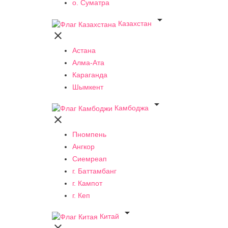
о. Суматра

Казахстан

Астана
Алма-Ата
Караганда
Шымкент

Камбоджа

Пномпень
Ангкор
Сиемреап
г. Баттамбанг
г. Кампот
г. Кеп

Китай