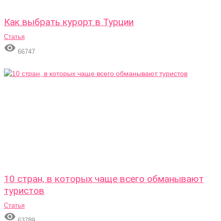
Как выбрать курорт в Турции
Статья

66747
10 стран, в которых чаще всего обманывают
туристов
Статья

63789