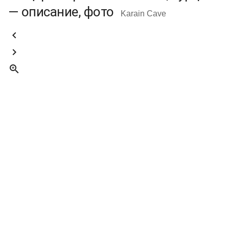
— описание, фото
Karain Cave


