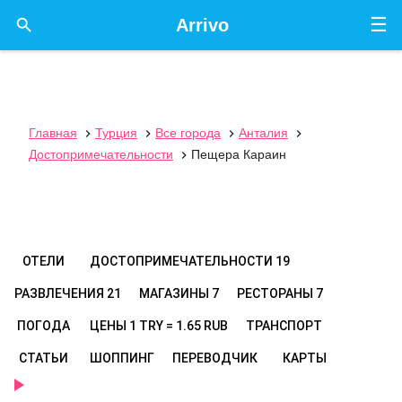
☰

Arrivo
Главная
Турция
Все города
Анталия




Достопримечательности
Пещера Караин

ОТЕЛИ
ДОСТОПРИМЕЧАТЕЛЬНОСТИ
19
РАЗВЛЕЧЕНИЯ
21
МАГАЗИНЫ
7
РЕСТОРАНЫ
7
ПОГОДА
ЦЕНЫ
1 TRY = 1.65 RUB
ТРАНСПОРТ
СТАТЬИ
ШОППИНГ
ПЕРЕВОДЧИК
КАРТЫ
