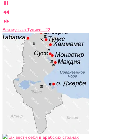



Вся музыка Туниса 22