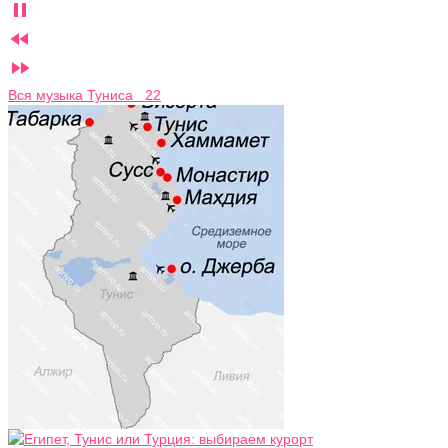



Вся музыка Туниса 22