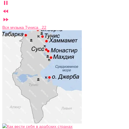



Вся музыка Туниса 22