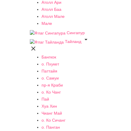
Атолл Ари
Атолл Баа
Атолл Мале
Мале
Сингапур

Тайланд

Бангкок
о. Пхукет
Паттайя
о. Самуи
пр-я Краби
о. Ко Чанг
Пай
Хуа Хин
Чианг Май
о. Ко Сичанг
о. Панган