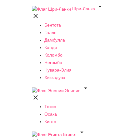

Шри-Ланка

Бентота
Галле
Дамбулла
Канди
Коломбо
Негомбо
Нувара-Элия
Хиккадува

Япония

Токио
Осака
Киото

Египет