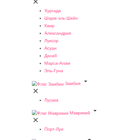

Хургада
Шарм-эль-Шейх
Каир
Александрия
Луксор
Асуан
Дахаб
Марса-Алам
Эль-Гуна

Замбия

Лусака

Маврикий

Порт-Луи
