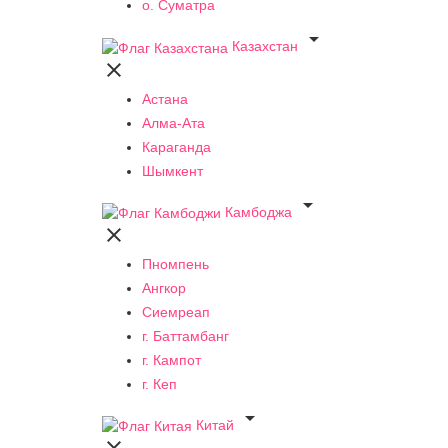
о. Суматра

Казахстан

Астана
Алма-Ата
Караганда
Шымкент

Камбоджа

Пномпень
Ангкор
Сиемреап
г. Баттамбанг
г. Кампот
г. Кеп

Китай