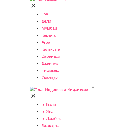

Гоа
Дели
Мумбаи
Керала
Агра
Калькутта
Варанаси
Джайпур
Ришикеш
Удайпур

Индонезия

о. Бали
о. Ява
о. Ломбок
Джакарта