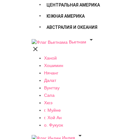
ЦЕНТРАЛЬНАЯ АМЕРИКА
ЮЖНАЯ АМЕРИКА
АВСТРАЛИЯ И ОКЕАНИЯ

Вьетнам

Ханой
Хошимин
Нячанг
Далат
Вунгтау
Сапа
Хюэ
г. Муйне
г. Хой Ан
о. Фукуок

Индия