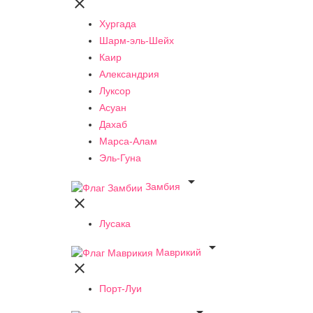

Хургада
Шарм-эль-Шейх
Каир
Александрия
Луксор
Асуан
Дахаб
Марса-Алам
Эль-Гуна

Замбия

Лусака

Маврикий

Порт-Луи
