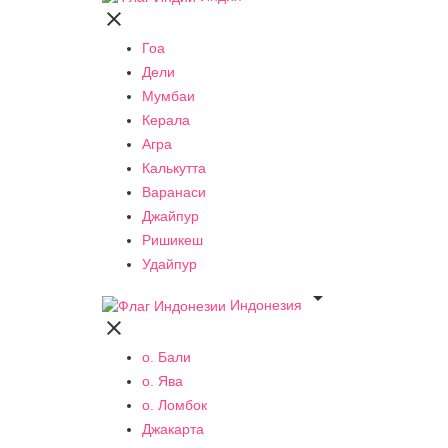

Гоа
Дели
Мумбаи
Керала
Агра
Калькутта
Варанаси
Джайпур
Ришикеш
Удайпур

Индонезия

о. Бали
о. Ява
о. Ломбок
Джакарта