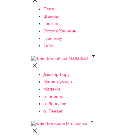

Пекин
Шанхай
Гонконг
Остров Хайнань
Гуанчжоу
Тибет

Малайзия

Джохор-Бару
Куала-Лумпур
Малакка
о. Борнео
о. Лангкави
о. Пенанг

Мальдивы
