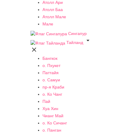
Атолл Ари
Атолл Баа
Атолл Мале
Мале
Сингапур

Тайланд

Бангкок
о. Пхукет
Паттайя
о. Самуи
пр-я Краби
о. Ко Чанг
Пай
Хуа Хин
Чианг Май
о. Ко Сичанг
о. Панган