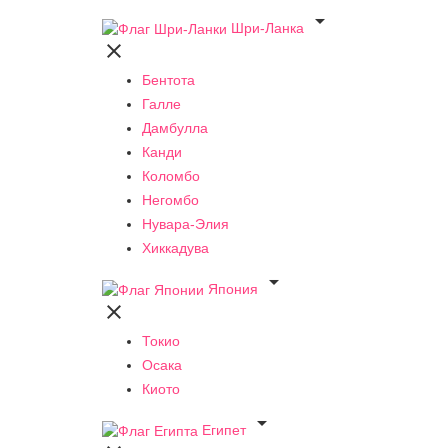

Шри-Ланка

Бентота
Галле
Дамбулла
Канди
Коломбо
Негомбо
Нувара-Элия
Хиккадува

Япония

Токио
Осака
Киото

Египет