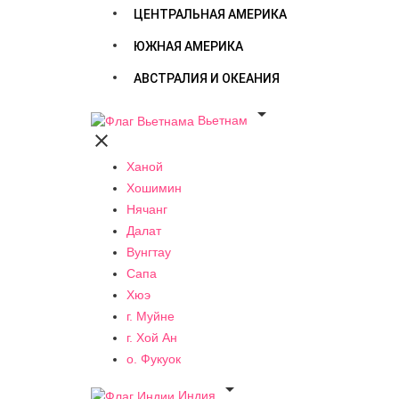
ЦЕНТРАЛЬНАЯ АМЕРИКА
ЮЖНАЯ АМЕРИКА
АВСТРАЛИЯ И ОКЕАНИЯ

Вьетнам

Ханой
Хошимин
Нячанг
Далат
Вунгтау
Сапа
Хюэ
г. Муйне
г. Хой Ан
о. Фукуок

Индия