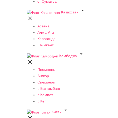
о. Суматра

Казахстан

Астана
Алма-Ата
Караганда
Шымкент

Камбоджа

Пномпень
Ангкор
Сиемреап
г. Баттамбанг
г. Кампот
г. Кеп

Китай