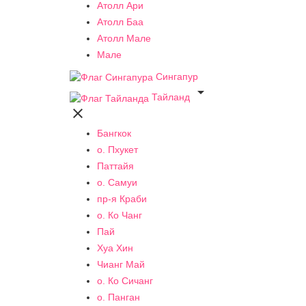
Атолл Ари
Атолл Баа
Атолл Мале
Мале
Сингапур

Тайланд

Бангкок
о. Пхукет
Паттайя
о. Самуи
пр-я Краби
о. Ко Чанг
Пай
Хуа Хин
Чианг Май
о. Ко Сичанг
о. Панган