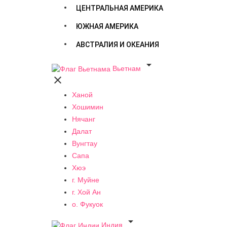
ЦЕНТРАЛЬНАЯ АМЕРИКА
ЮЖНАЯ АМЕРИКА
АВСТРАЛИЯ И ОКЕАНИЯ

Вьетнам

Ханой
Хошимин
Нячанг
Далат
Вунгтау
Сапа
Хюэ
г. Муйне
г. Хой Ан
о. Фукуок

Индия