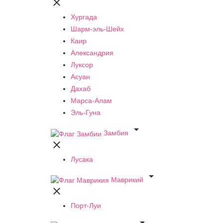

Хургада
Шарм-эль-Шейх
Каир
Александрия
Луксор
Асуан
Дахаб
Марса-Алам
Эль-Гуна

Замбия

Лусака

Маврикий

Порт-Луи
