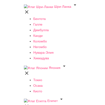

Шри-Ланка

Бентота
Галле
Дамбулла
Канди
Коломбо
Негомбо
Нувара-Элия
Хиккадува

Япония

Токио
Осака
Киото

Египет