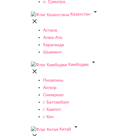
о. Суматра

Казахстан

Астана
Алма-Ата
Караганда
Шымкент

Камбоджа

Пномпень
Ангкор
Сиемреап
г. Баттамбанг
г. Кампот
г. Кеп

Китай