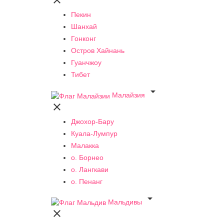

Пекин
Шанхай
Гонконг
Остров Хайнань
Гуанчжоу
Тибет

Малайзия

Джохор-Бару
Куала-Лумпур
Малакка
о. Борнео
о. Лангкави
о. Пенанг

Мальдивы
