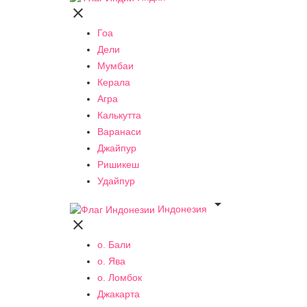

Гоа
Дели
Мумбаи
Керала
Агра
Калькутта
Варанаси
Джайпур
Ришикеш
Удайпур

Индонезия

о. Бали
о. Ява
о. Ломбок
Джакарта