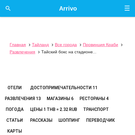
☰

Arrivo
Главная
Тайланд
Все города
Провинция Краби




Развлечения
Тайский бокс на стадионе...

ОТЕЛИ
ДОСТОПРИМЕЧАТЕЛЬНОСТИ
11
РАЗВЛЕЧЕНИЯ
13
МАГАЗИНЫ
6
РЕСТОРАНЫ
4
ПОГОДА
ЦЕНЫ
1 THB = 2.32 RUB
ТРАНСПОРТ
СТАТЬИ
РАССКАЗЫ
ШОППИНГ
ПЕРЕВОДЧИК
КАРТЫ