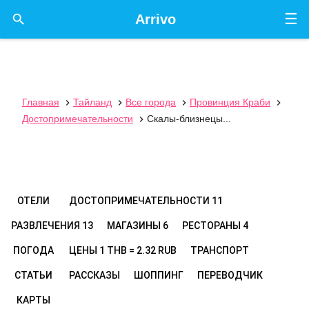
☰

Arrivo
Главная
Тайланд
Все города
Провинция Краби




Достопримечательности
Скалы-близнецы...

ОТЕЛИ
ДОСТОПРИМЕЧАТЕЛЬНОСТИ
11
РАЗВЛЕЧЕНИЯ
13
МАГАЗИНЫ
6
РЕСТОРАНЫ
4
ПОГОДА
ЦЕНЫ
1 THB = 2.32 RUB
ТРАНСПОРТ
СТАТЬИ
РАССКАЗЫ
ШОППИНГ
ПЕРЕВОДЧИК
КАРТЫ