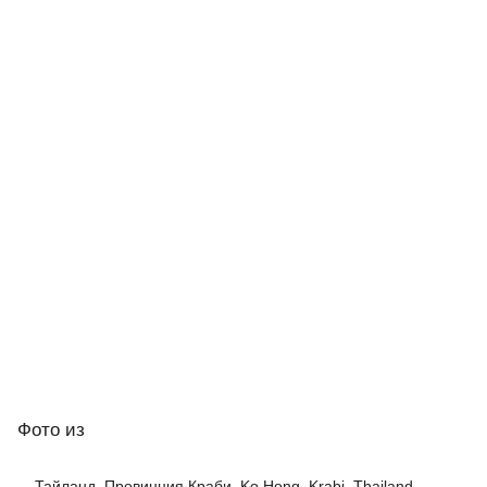
Фото
из
Тайланд, Провинция Краби, Ko Hong, Krabi, Thailand