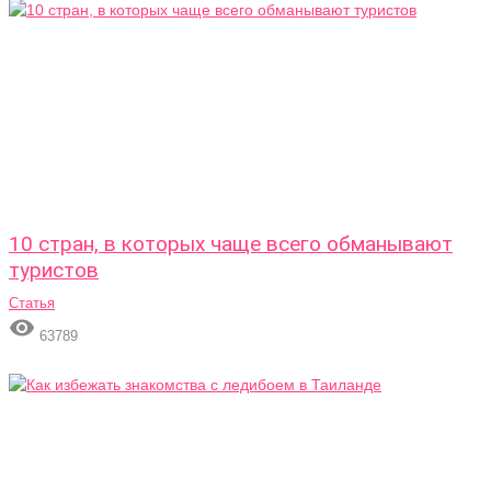
10 стран, в которых чаще всего обманывают
туристов
Статья

63789