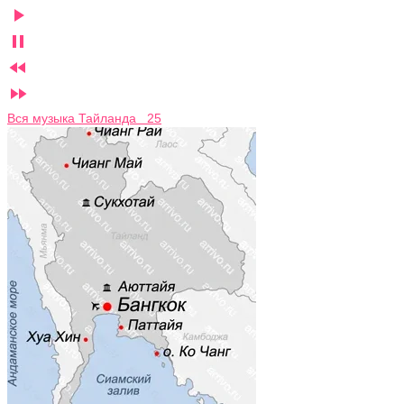




Вся музыка Тайланда 25