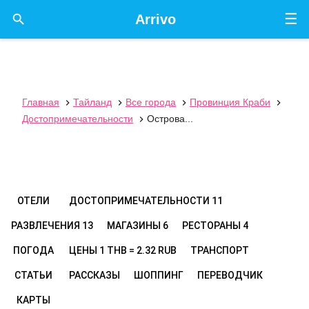
☰

Arrivo
Главная
Тайланд
Все города
Провинция Краби




Достопримечательности
Острова...

ОТЕЛИ
ДОСТОПРИМЕЧАТЕЛЬНОСТИ
11
РАЗВЛЕЧЕНИЯ
13
МАГАЗИНЫ
6
РЕСТОРАНЫ
4
ПОГОДА
ЦЕНЫ
1 THB = 2.32 RUB
ТРАНСПОРТ
СТАТЬИ
РАССКАЗЫ
ШОППИНГ
ПЕРЕВОДЧИК
КАРТЫ