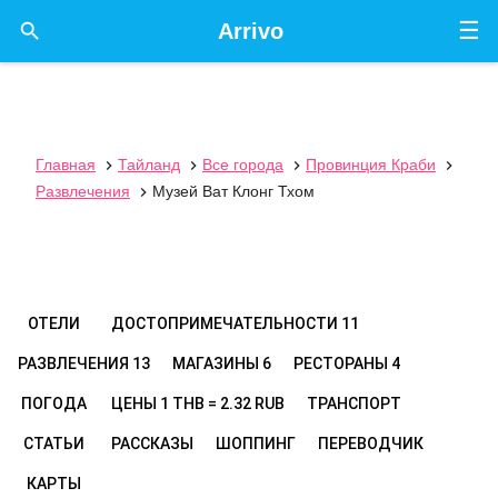
☰

Arrivo
Главная
Тайланд
Все города
Провинция Краби




Развлечения
Музей Ват Клонг Тхом

ОТЕЛИ
ДОСТОПРИМЕЧАТЕЛЬНОСТИ
11
РАЗВЛЕЧЕНИЯ
13
МАГАЗИНЫ
6
РЕСТОРАНЫ
4
ПОГОДА
ЦЕНЫ
1 THB = 2.32 RUB
ТРАНСПОРТ
СТАТЬИ
РАССКАЗЫ
ШОППИНГ
ПЕРЕВОДЧИК
КАРТЫ