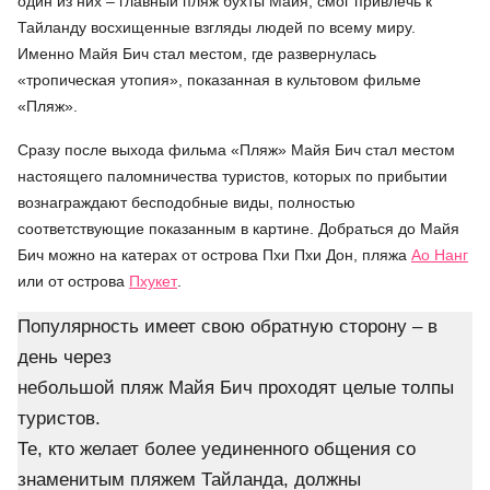
один из них – главный пляж бухты Майя, смог привлечь к
Тайланду восхищенные взгляды людей по всему миру.
Именно Майя Бич стал местом, где развернулась
«тропическая утопия», показанная в культовом фильме
«Пляж».
Сразу после выхода фильма «Пляж» Майя Бич стал местом
настоящего паломничества туристов, которых по прибытии
вознаграждают бесподобные виды, полностью
соответствующие показанным в картине. Добраться до Майя
Бич можно на катерах от острова Пхи Пхи Дон, пляжа
Ао Нанг
или от острова
Пхукет
.
Популярность имеет свою обратную сторону – в
день через
небольшой пляж Майя Бич проходят целые толпы
туристов.
Те, кто желает более уединенного общения со
знаменитым пляжем Тайланда, должны