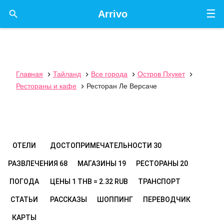
☰

Arrivo
Главная
Тайланд
Все города
Остров Пхукет




Рестораны и кафе
Ресторан Ле Версаче

ОТЕЛИ
ДОСТОПРИМЕЧАТЕЛЬНОСТИ
30
РАЗВЛЕЧЕНИЯ
68
МАГАЗИНЫ
19
РЕСТОРАНЫ
20
ПОГОДА
ЦЕНЫ
1 THB = 2.32 RUB
ТРАНСПОРТ
СТАТЬИ
РАССКАЗЫ
ШОППИНГ
ПЕРЕВОДЧИК
КАРТЫ