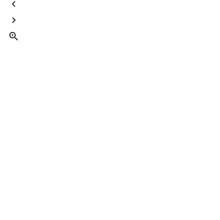


