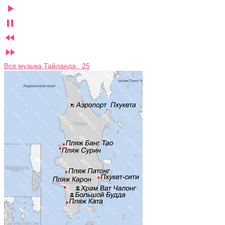




Вся музыка Тайланда 25