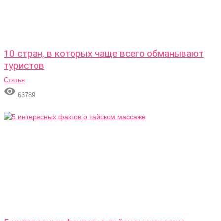
10 стран, в которых чаще всего обманывают
туристов
Статья

63789