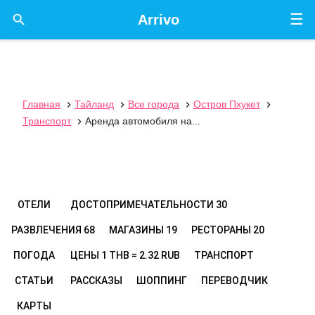
☰

Arrivo
Главная
Тайланд
Все города
Остров Пхукет




Транспорт
Аренда автомобиля на...

ОТЕЛИ
ДОСТОПРИМЕЧАТЕЛЬНОСТИ
30
РАЗВЛЕЧЕНИЯ
68
МАГАЗИНЫ
19
РЕСТОРАНЫ
20
ПОГОДА
ЦЕНЫ
1 THB = 2.32 RUB
ТРАНСПОРТ
СТАТЬИ
РАССКАЗЫ
ШОППИНГ
ПЕРЕВОДЧИК
КАРТЫ