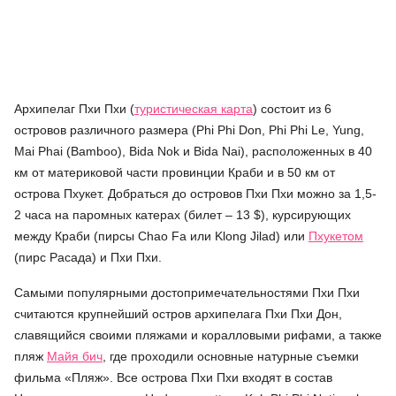
Архипелаг Пхи Пхи (
туристическая карта
) состоит из 6
островов различного размера (Phi Phi Don, Phi Phi Le, Yung,
Mai Phai (Bamboo), Bida Nok и Bida Nai), расположенных в 40
км от материковой части провинции Краби и в 50 км от
острова Пхукет. Добраться до островов Пхи Пхи можно за 1,5-
2 часа на паромных катерах (билет – 13 $), курсирующих
между Краби (пирсы Chao Fa или Klong Jilad) или
Пхукетом
(пирс Расада) и Пхи Пхи.
Самыми популярными достопримечательностями Пхи Пхи
считаются крупнейший остров архипелага Пхи Пхи Дон,
славящийся своими пляжами и коралловыми рифами, а также
пляж
Майя бич
, где проходили основные натурные съемки
фильма «Пляж». Все острова Пхи Пхи входят в состав