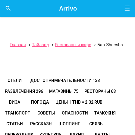
☰

Arrivo
Главная
Тайланд
Рестораны и кафе
Бар Sheesha



ОТЕЛИ
ДОСТОПРИМЕЧАТЕЛЬНОСТИ
138
РАЗВЛЕЧЕНИЯ
296
МАГАЗИНЫ
75
РЕСТОРАНЫ
68
ВИЗА
ПОГОДА
ЦЕНЫ
1 THB = 2.32 RUB
ТРАНСПОРТ
СОВЕТЫ
ОПАСНОСТИ
ТАМОЖНЯ
СТАТЬИ
РАССКАЗЫ
ШОППИНГ
СВЯЗЬ
ПЕРЕВОДЧИК
КУЛЬТУРА
КУХНЯ
КАРТЫ