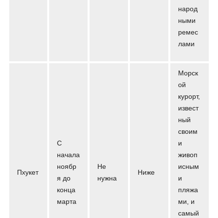
народ
ными
ремес
лами
Морск
ой
курорт,
извест
ный
своим
С
и
начала
живоп
ноябр
Не
исным
Пхукет
Ниже
я до
нужна
и
конца
пляжа
марта
ми, и
самый