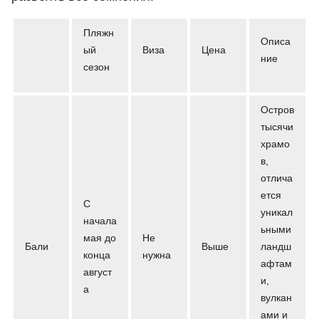
Пляжн
Описа
ый
Виза
Цена
ние
сезон
Остров
тысячи
храмо
в,
отлича
ется
С
уникал
начала
ьными
мая до
Не
Бали
Выше
ландш
конца
нужна
афтам
август
и,
а
вулкан
ами и