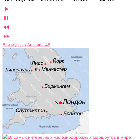




Вся музыка Англии 46