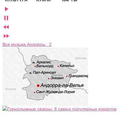




Вся музыка Андорры 2