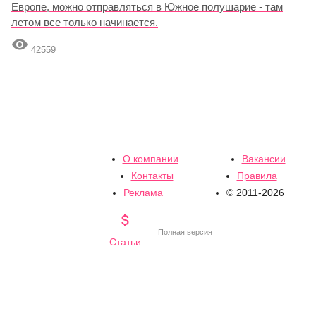
Европе, можно отправляться в Южное полушарие - там
летом все только начинается.

42559
О компании
Вакансии
Контакты
Правила
Реклама
© 2011-2026

Полная версия
Статьи