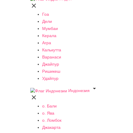

Гоа
Дели
Мумбаи
Керала
Агра
Калькутта
Варанаси
Джайпур
Ришикеш
Удайпур

Индонезия

о. Бали
о. Ява
о. Ломбок
Джакарта