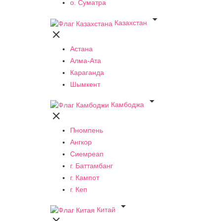
о. Суматра

Казахстан

Астана
Алма-Ата
Караганда
Шымкент

Камбоджа

Пномпень
Ангкор
Сиемреап
г. Баттамбанг
г. Кампот
г. Кеп

Китай