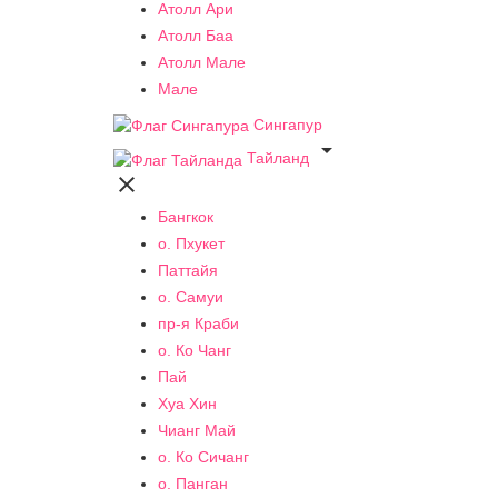
Атолл Ари
Атолл Баа
Атолл Мале
Мале
Сингапур

Тайланд

Бангкок
о. Пхукет
Паттайя
о. Самуи
пр-я Краби
о. Ко Чанг
Пай
Хуа Хин
Чианг Май
о. Ко Сичанг
о. Панган