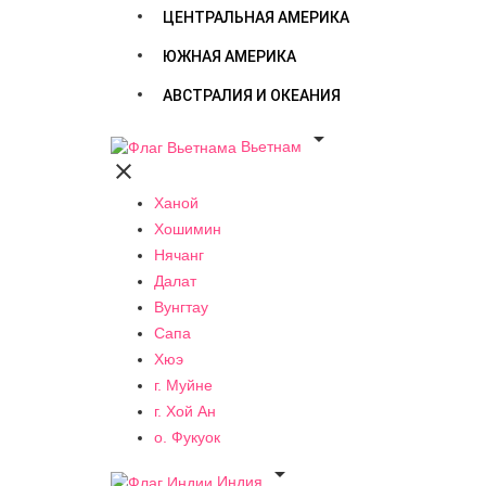
ЦЕНТРАЛЬНАЯ АМЕРИКА
ЮЖНАЯ АМЕРИКА
АВСТРАЛИЯ И ОКЕАНИЯ

Вьетнам

Ханой
Хошимин
Нячанг
Далат
Вунгтау
Сапа
Хюэ
г. Муйне
г. Хой Ан
о. Фукуок

Индия