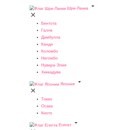

Шри-Ланка

Бентота
Галле
Дамбулла
Канди
Коломбо
Негомбо
Нувара-Элия
Хиккадува

Япония

Токио
Осака
Киото

Египет