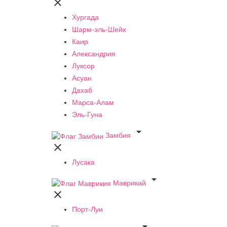

Хургада
Шарм-эль-Шейх
Каир
Александрия
Луксор
Асуан
Дахаб
Марса-Алам
Эль-Гуна

Замбия

Лусака

Маврикий

Порт-Луи
