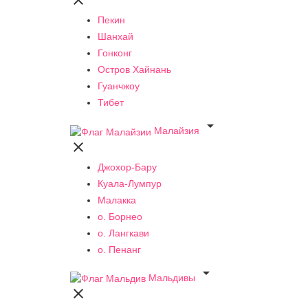

Пекин
Шанхай
Гонконг
Остров Хайнань
Гуанчжоу
Тибет

Малайзия

Джохор-Бару
Куала-Лумпур
Малакка
о. Борнео
о. Лангкави
о. Пенанг

Мальдивы
