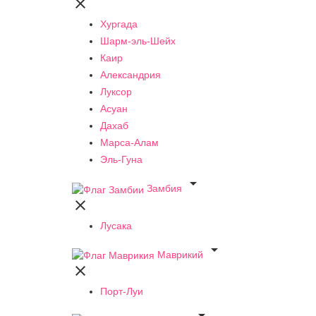

Хургада
Шарм-эль-Шейх
Каир
Александрия
Луксор
Асуан
Дахаб
Марса-Алам
Эль-Гуна

Замбия

Лусака

Маврикий

Порт-Луи
