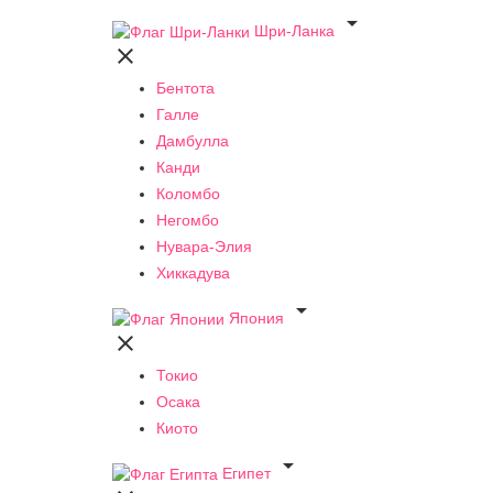

Шри-Ланка

Бентота
Галле
Дамбулла
Канди
Коломбо
Негомбо
Нувара-Элия
Хиккадува

Япония

Токио
Осака
Киото

Египет