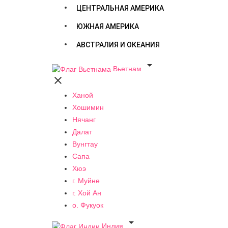
ЦЕНТРАЛЬНАЯ АМЕРИКА
ЮЖНАЯ АМЕРИКА
АВСТРАЛИЯ И ОКЕАНИЯ

Вьетнам

Ханой
Хошимин
Нячанг
Далат
Вунгтау
Сапа
Хюэ
г. Муйне
г. Хой Ан
о. Фукуок

Индия