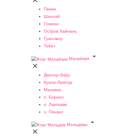

Пекин
Шанхай
Гонконг
Остров Хайнань
Гуанчжоу
Тибет

Малайзия

Джохор-Бару
Куала-Лумпур
Малакка
о. Борнео
о. Лангкави
о. Пенанг

Мальдивы
