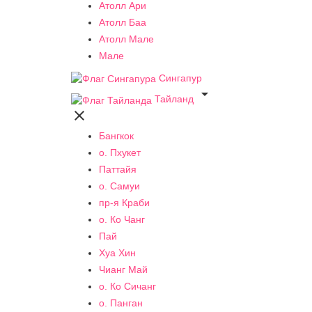
Атолл Ари
Атолл Баа
Атолл Мале
Мале
Сингапур

Тайланд

Бангкок
о. Пхукет
Паттайя
о. Самуи
пр-я Краби
о. Ко Чанг
Пай
Хуа Хин
Чианг Май
о. Ко Сичанг
о. Панган