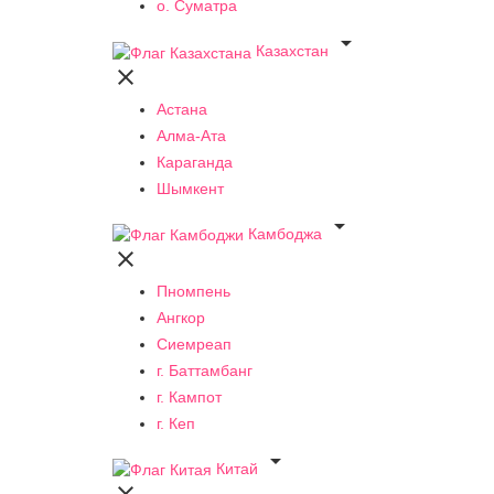
о. Суматра

Казахстан

Астана
Алма-Ата
Караганда
Шымкент

Камбоджа

Пномпень
Ангкор
Сиемреап
г. Баттамбанг
г. Кампот
г. Кеп

Китай