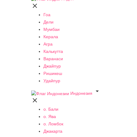

Гоа
Дели
Мумбаи
Керала
Агра
Калькутта
Варанаси
Джайпур
Ришикеш
Удайпур

Индонезия

о. Бали
о. Ява
о. Ломбок
Джакарта