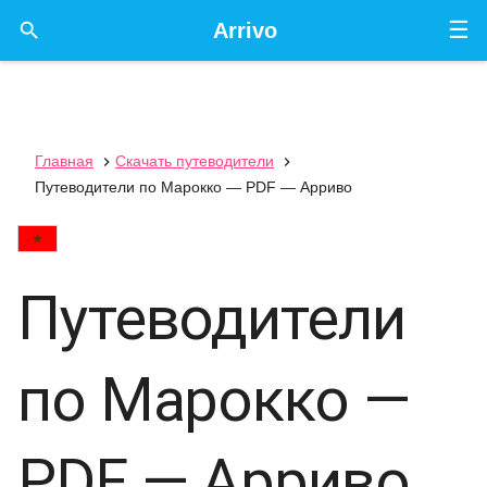
☰

Arrivo
Главная
Скачать путеводители


Путеводители по Марокко — PDF — Арриво
Путеводители
по Марокко —
PDF — Арриво