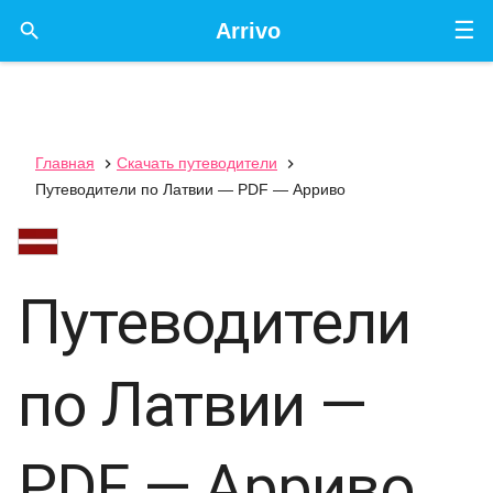
☰

Arrivo
Главная
Скачать путеводители


Путеводители по Латвии — PDF — Арриво
Путеводители
по Латвии —
PDF — Арриво