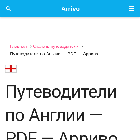
☰

Arrivo
Главная
Скачать путеводители


Путеводители по Англии — PDF — Арриво
Путеводители
по Англии —
PDF — Арриво