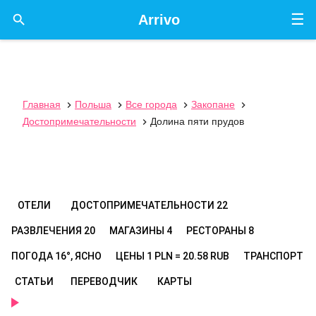
☰

Arrivo
Главная
Польша
Все города
Закопане




Достопримечательности
Долина пяти прудов

ОТЕЛИ
ДОСТОПРИМЕЧАТЕЛЬНОСТИ
22
РАЗВЛЕЧЕНИЯ
20
МАГАЗИНЫ
4
РЕСТОРАНЫ
8
ПОГОДА
16°, ЯСНО
ЦЕНЫ
1 PLN = 20.58 RUB
ТРАНСПОРТ
СТАТЬИ
ПЕРЕВОДЧИК
КАРТЫ
