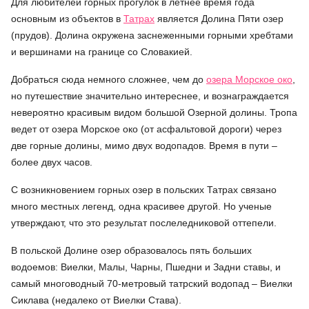
Для любителей горных прогулок в летнее время года
основным из объектов в
Татрах
является Долина Пяти озер
(прудов). Долина окружена заснеженными горными хребтами
и вершинами на границе со Словакией.
Добраться сюда немного сложнее, чем до
озера Морское око
,
но путешествие значительно интереснее, и вознаграждается
невероятно красивым видом большой Озерной долины. Тропа
ведет от озера Морское око (от асфальтовой дороги) через
две горные долины, мимо двух водопадов. Время в пути –
более двух часов.
С возникновением горных озер в польских Татрах связано
много местных легенд, одна красивее другой. Но ученые
утверждают, что это результат послеледниковой оттепели.
В польской Долине озер образовалось пять больших
водоемов: Виелки, Малы, Чарны, Пшедни и Задни ставы, и
самый многоводный 70-метровый татрский водопад – Виелки
Сиклава (недалеко от Виелки Става).