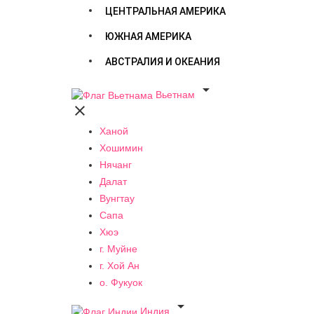
ЦЕНТРАЛЬНАЯ АМЕРИКА
ЮЖНАЯ АМЕРИКА
АВСТРАЛИЯ И ОКЕАНИЯ

Вьетнам

Ханой
Хошимин
Нячанг
Далат
Вунгтау
Сапа
Хюэ
г. Муйне
г. Хой Ан
о. Фукуок

Индия