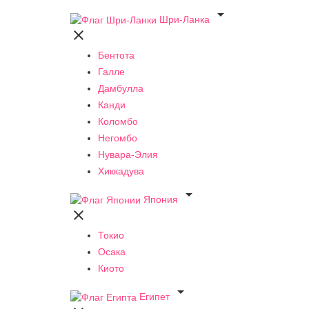

Шри-Ланка

Бентота
Галле
Дамбулла
Канди
Коломбо
Негомбо
Нувара-Элия
Хиккадува

Япония

Токио
Осака
Киото

Египет