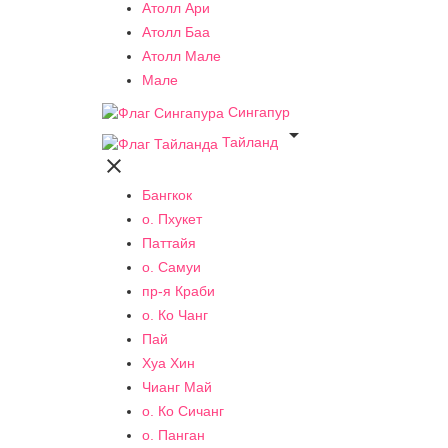
Атолл Ари
Атолл Баа
Атолл Мале
Мале
Сингапур

Тайланд

Бангкок
о. Пхукет
Паттайя
о. Самуи
пр-я Краби
о. Ко Чанг
Пай
Хуа Хин
Чианг Май
о. Ко Сичанг
о. Панган