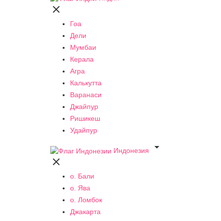

Гоа
Дели
Мумбаи
Керала
Агра
Калькутта
Варанаси
Джайпур
Ришикеш
Удайпур

Индонезия

о. Бали
о. Ява
о. Ломбок
Джакарта