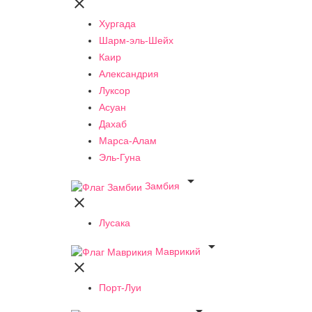

Хургада
Шарм-эль-Шейх
Каир
Александрия
Луксор
Асуан
Дахаб
Марса-Алам
Эль-Гуна

Замбия

Лусака

Маврикий

Порт-Луи
