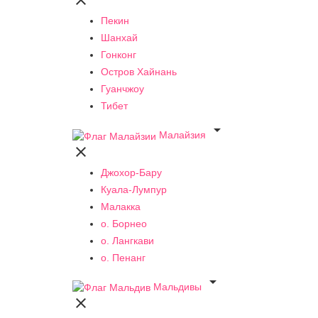

Пекин
Шанхай
Гонконг
Остров Хайнань
Гуанчжоу
Тибет

Малайзия

Джохор-Бару
Куала-Лумпур
Малакка
о. Борнео
о. Лангкави
о. Пенанг

Мальдивы
