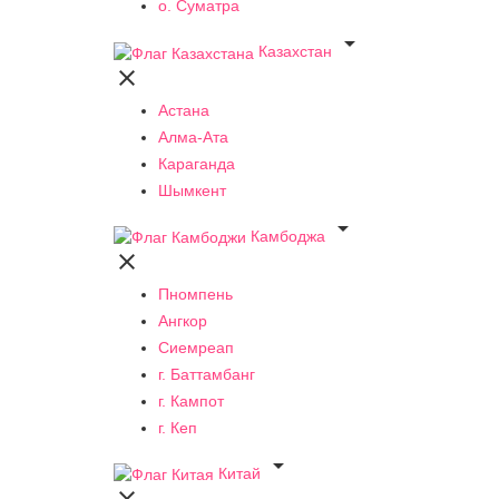
о. Суматра

Казахстан

Астана
Алма-Ата
Караганда
Шымкент

Камбоджа

Пномпень
Ангкор
Сиемреап
г. Баттамбанг
г. Кампот
г. Кеп

Китай