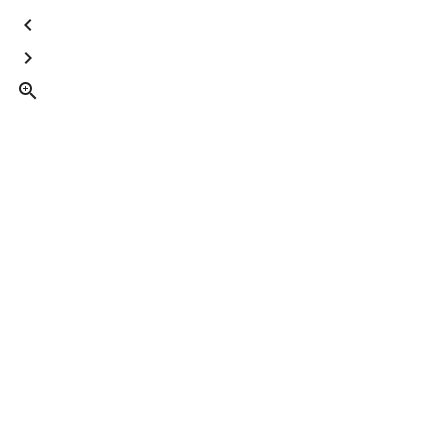


