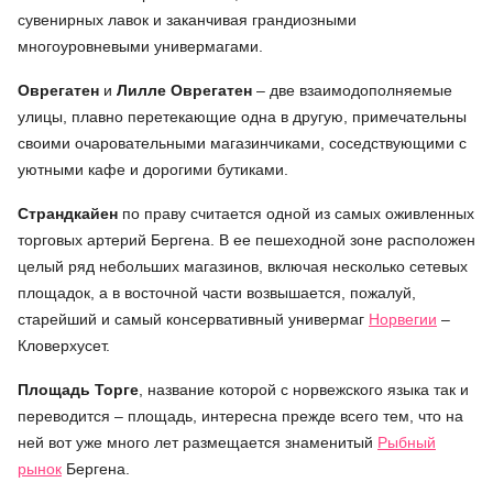
сувенирных лавок и заканчивая грандиозными
многоуровневыми универмагами.
Оврегатен
и
Лилле Оврегатен
– две взаимодополняемые
улицы, плавно перетекающие одна в другую, примечательны
своими очаровательными магазинчиками, соседствующими с
уютными кафе и дорогими бутиками.
Страндкайен
по праву считается одной из самых оживленных
торговых артерий Бергена. В ее пешеходной зоне расположен
целый ряд небольших магазинов, включая несколько сетевых
площадок, а в восточной части возвышается, пожалуй,
старейший и самый консервативный универмаг
Норвегии
–
Кловерхусет.
Площадь Торге
, название которой с норвежского языка так и
переводится – площадь, интересна прежде всего тем, что на
ней вот уже много лет размещается знаменитый
Рыбный
рынок
Бергена.