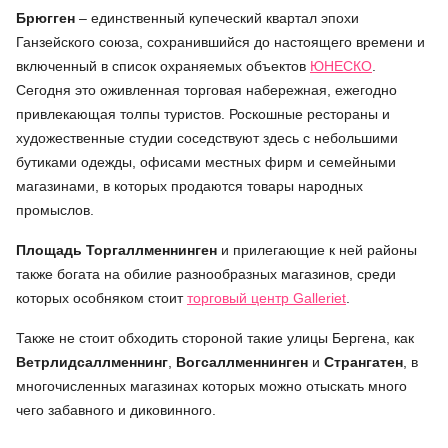
Брюгген
– единственный купеческий квартал эпохи
Ганзейского союза, сохранившийся до настоящего времени и
включенный в список охраняемых объектов
ЮНЕСКО
.
Сегодня это оживленная торговая набережная, ежегодно
привлекающая толпы туристов. Роскошные рестораны и
художественные студии соседствуют здесь с небольшими
бутиками одежды, офисами местных фирм и семейными
магазинами, в которых продаются товары народных
промыслов.
Площадь Торгаллменнинген
и прилегающие к ней районы
также богата на обилие разнообразных магазинов, среди
которых особняком стоит
торговый центр Galleriet
.
Также не стоит обходить стороной такие улицы Бергена, как
Ветрлидсаллменнинг
,
Вогсаллменнинген
и
Странгатен
, в
многочисленных магазинах которых можно отыскать много
чего забавного и диковинного.