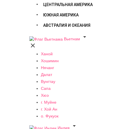
ЦЕНТРАЛЬНАЯ АМЕРИКА
ЮЖНАЯ АМЕРИКА
АВСТРАЛИЯ И ОКЕАНИЯ

Вьетнам

Ханой
Хошимин
Нячанг
Далат
Вунгтау
Сапа
Хюэ
г. Муйне
г. Хой Ан
о. Фукуок

Индия