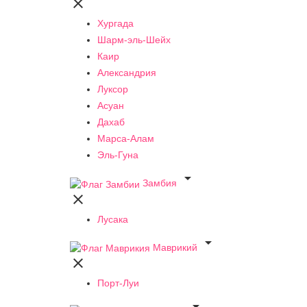

Хургада
Шарм-эль-Шейх
Каир
Александрия
Луксор
Асуан
Дахаб
Марса-Алам
Эль-Гуна

Замбия

Лусака

Маврикий

Порт-Луи
