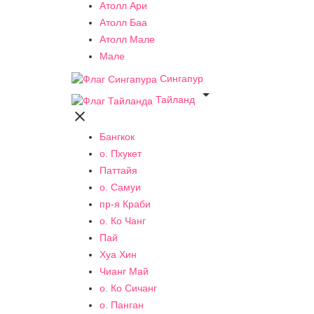
Атолл Ари
Атолл Баа
Атолл Мале
Мале
Сингапур

Тайланд

Бангкок
о. Пхукет
Паттайя
о. Самуи
пр-я Краби
о. Ко Чанг
Пай
Хуа Хин
Чианг Май
о. Ко Сичанг
о. Панган