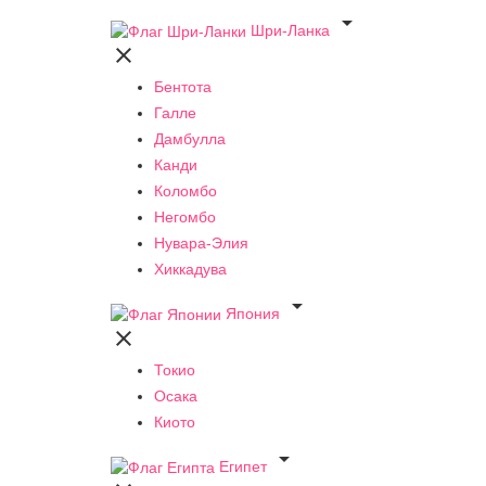

Шри-Ланка

Бентота
Галле
Дамбулла
Канди
Коломбо
Негомбо
Нувара-Элия
Хиккадува

Япония

Токио
Осака
Киото

Египет