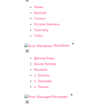

Пекин
Шанхай
Гонконг
Остров Хайнань
Гуанчжоу
Тибет

Малайзия

Джохор-Бару
Куала-Лумпур
Малакка
о. Борнео
о. Лангкави
о. Пенанг

Мальдивы
