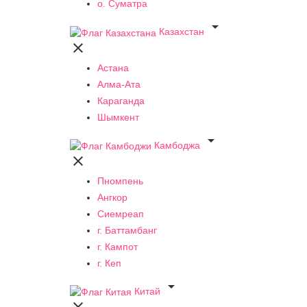
о. Суматра

Казахстан

Астана
Алма-Ата
Караганда
Шымкент

Камбоджа

Пномпень
Ангкор
Сиемреап
г. Баттамбанг
г. Кампот
г. Кеп

Китай