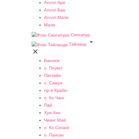
Атолл Ари
Атолл Баа
Атолл Мале
Мале
Сингапур

Тайланд

Бангкок
о. Пхукет
Паттайя
о. Самуи
пр-я Краби
о. Ко Чанг
Пай
Хуа Хин
Чианг Май
о. Ко Сичанг
о. Панган