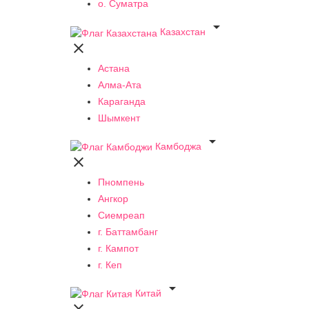
о. Суматра

Казахстан

Астана
Алма-Ата
Караганда
Шымкент

Камбоджа

Пномпень
Ангкор
Сиемреап
г. Баттамбанг
г. Кампот
г. Кеп

Китай