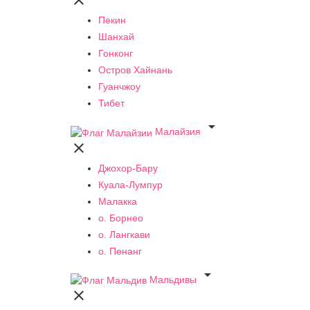

Пекин
Шанхай
Гонконг
Остров Хайнань
Гуанчжоу
Тибет

Малайзия

Джохор-Бару
Куала-Лумпур
Малакка
о. Борнео
о. Лангкави
о. Пенанг

Мальдивы
