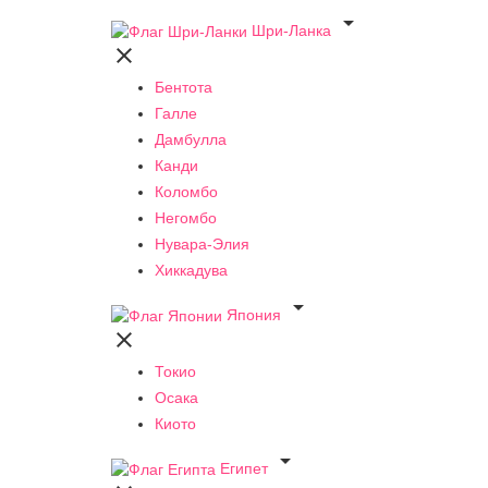

Шри-Ланка

Бентота
Галле
Дамбулла
Канди
Коломбо
Негомбо
Нувара-Элия
Хиккадува

Япония

Токио
Осака
Киото

Египет