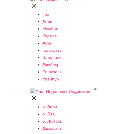

Гоа
Дели
Мумбаи
Керала
Агра
Калькутта
Варанаси
Джайпур
Ришикеш
Удайпур

Индонезия

о. Бали
о. Ява
о. Ломбок
Джакарта