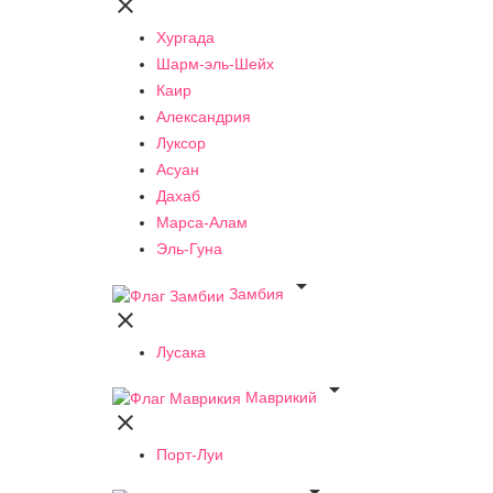

Хургада
Шарм-эль-Шейх
Каир
Александрия
Луксор
Асуан
Дахаб
Марса-Алам
Эль-Гуна

Замбия

Лусака

Маврикий

Порт-Луи
