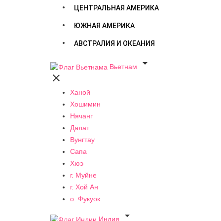
ЦЕНТРАЛЬНАЯ АМЕРИКА
ЮЖНАЯ АМЕРИКА
АВСТРАЛИЯ И ОКЕАНИЯ

Вьетнам

Ханой
Хошимин
Нячанг
Далат
Вунгтау
Сапа
Хюэ
г. Муйне
г. Хой Ан
о. Фукуок

Индия